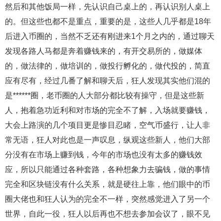
然后和其他饭局一样，先认识自己桌上的，再认识别人桌上
的。但这些也都不是重点，重要的是，这些人几乎都是18年
后进入币圈的，当然不乏还有刚进来1个月之内的，通过聊天
发现各路人马都是奔着赚钱来的，有开交易所的，做媒体
的，做法律的，做培训的，做投行孵化的，做代投的，简直
应有尽有，经过几番了解和聊天后，狂人发现其实他们混的
是******圈，老币圈的人大部分都比较有操守，但是这些新
人，抱着急功近利和对市场的完全不了解，入场就要赚钱，
大会上路演的几个项目更是惨目忍睹，空气币盛行，让人非
常无语，狂人对此也是一声叹息，纵观这些新人，他们大部
分没有在市场上赚到钱，今年的市场也没有太多的赚钱效
应，所以只能通过各种套路，各种想象力去骗钱，做的事情
完全和区块链没有什么关系，就是硬往上靠，他们眼中的币
圈大佬也和狂人认为的完全不一样，突然感觉进入了另一个
世界，自此一役，狂人以后再也不想去参加会议了，眼不见