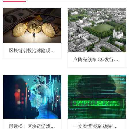
区块链创投泡沫隐现，投资机构“火中取栗”
立陶宛颁布ICO发行指南 ICO能否被视为证券？
殷建松：区块链游戏的春天将至
一文看懂“挖矿劫持”，拒绝成为“免费矿工”