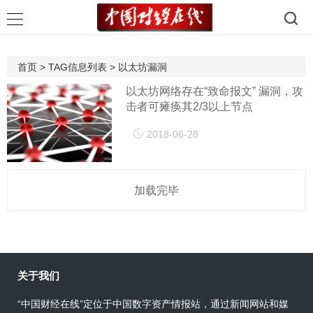
首页
> TAG信息列表 > 以太坊漏洞
以太坊网络存在“致命报⽂” 漏洞，攻
击者可瘫痪其2/3以上节点
2018-06-28
加载完毕
关于我们
“中国财经在线”定位于中国数字资产情报站，通过新闻网站和媒