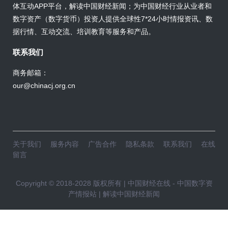
体互动APP平台，解读中国财经新闻；为中国财经行业从业者和
数字资产（数字货币）投资人提供全球性7*24小时情报资讯、数
据行情、互动交流、培训教育等服务和产品。
联系我们
商务邮箱：
our@chinacj.org.cn
关于我们
服务内容
广告合作
隐私条款
联系我们
在线
留言
Copyright © 2018-2028 版权所有
| 中国财经在线
- 中国数字资
产情报站 | 解读中国财经新闻